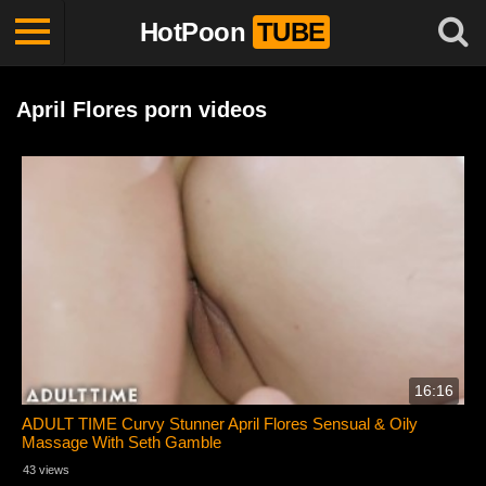
HotPoon
TUBE
April Flores porn videos
16:16
ADULT TIME Curvy Stunner April Flores Sensual & Oily
Massage With Seth Gamble
43 views