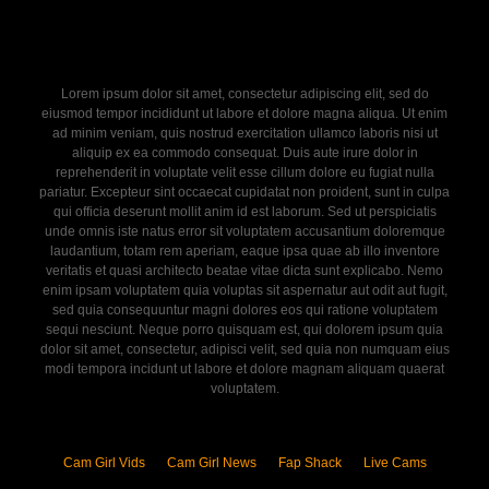
Lorem ipsum dolor sit amet, consectetur adipiscing elit, sed do
eiusmod tempor incididunt ut labore et dolore magna aliqua. Ut enim
ad minim veniam, quis nostrud exercitation ullamco laboris nisi ut
aliquip ex ea commodo consequat. Duis aute irure dolor in
reprehenderit in voluptate velit esse cillum dolore eu fugiat nulla
pariatur. Excepteur sint occaecat cupidatat non proident, sunt in culpa
qui officia deserunt mollit anim id est laborum. Sed ut perspiciatis
unde omnis iste natus error sit voluptatem accusantium doloremque
laudantium, totam rem aperiam, eaque ipsa quae ab illo inventore
veritatis et quasi architecto beatae vitae dicta sunt explicabo. Nemo
enim ipsam voluptatem quia voluptas sit aspernatur aut odit aut fugit,
sed quia consequuntur magni dolores eos qui ratione voluptatem
sequi nesciunt. Neque porro quisquam est, qui dolorem ipsum quia
dolor sit amet, consectetur, adipisci velit, sed quia non numquam eius
modi tempora incidunt ut labore et dolore magnam aliquam quaerat
voluptatem.
Cam Girl Vids
Cam Girl News
Fap Shack
Live Cams