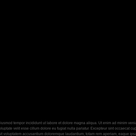
eiusmod tempor incididunt ut labore et dolore magna aliqua. Ut enim ad minim veniam
ptate velit esse cillum dolore eu fugiat nulla pariatur. Excepteur sint occaecat cupi
 sit voluptatem accusantium doloremque laudantium, totam rem aperiam, eaque ipsa q