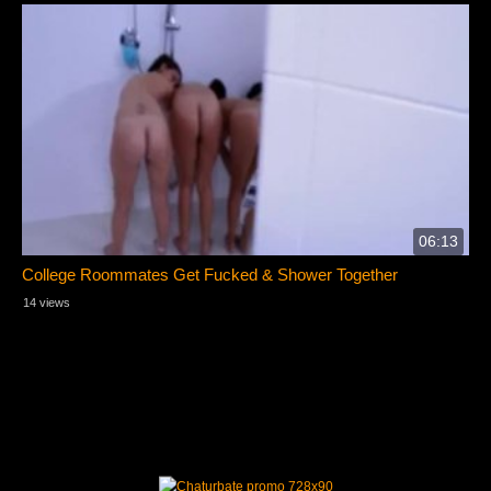
06:13
College Roommates Get Fucked & Shower Together
14 views