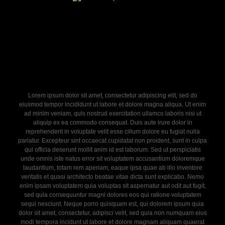
Lorem ipsum dolor sit amet, consectetur adipiscing elit, sed do
eiusmod tempor incididunt ut labore et dolore magna aliqua. Ut enim
ad minim veniam, quis nostrud exercitation ullamco laboris nisi ut
aliquip ex ea commodo consequat. Duis aute irure dolor in
reprehenderit in voluptate velit esse cillum dolore eu fugiat nulla
pariatur. Excepteur sint occaecat cupidatat non proident, sunt in culpa
qui officia deserunt mollit anim id est laborum. Sed ut perspiciatis
unde omnis iste natus error sit voluptatem accusantium doloremque
laudantium, totam rem aperiam, eaque ipsa quae ab illo inventore
veritatis et quasi architecto beatae vitae dicta sunt explicabo. Nemo
enim ipsam voluptatem quia voluptas sit aspernatur aut odit aut fugit,
sed quia consequuntur magni dolores eos qui ratione voluptatem
sequi nesciunt. Neque porro quisquam est, qui dolorem ipsum quia
dolor sit amet, consectetur, adipisci velit, sed quia non numquam eius
modi tempora incidunt ut labore et dolore magnam aliquam quaerat