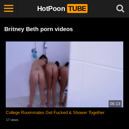
HotPoon
TUBE
Britney Beth porn videos
06:13
College Roommates Get Fucked & Shower Together
17 views