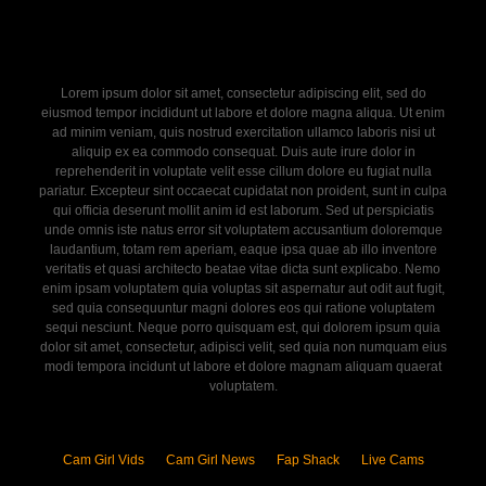
Lorem ipsum dolor sit amet, consectetur adipiscing elit, sed do
eiusmod tempor incididunt ut labore et dolore magna aliqua. Ut enim
ad minim veniam, quis nostrud exercitation ullamco laboris nisi ut
aliquip ex ea commodo consequat. Duis aute irure dolor in
reprehenderit in voluptate velit esse cillum dolore eu fugiat nulla
pariatur. Excepteur sint occaecat cupidatat non proident, sunt in culpa
qui officia deserunt mollit anim id est laborum. Sed ut perspiciatis
unde omnis iste natus error sit voluptatem accusantium doloremque
laudantium, totam rem aperiam, eaque ipsa quae ab illo inventore
veritatis et quasi architecto beatae vitae dicta sunt explicabo. Nemo
enim ipsam voluptatem quia voluptas sit aspernatur aut odit aut fugit,
sed quia consequuntur magni dolores eos qui ratione voluptatem
sequi nesciunt. Neque porro quisquam est, qui dolorem ipsum quia
dolor sit amet, consectetur, adipisci velit, sed quia non numquam eius
modi tempora incidunt ut labore et dolore magnam aliquam quaerat
voluptatem.
Cam Girl Vids
Cam Girl News
Fap Shack
Live Cams