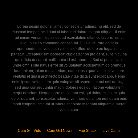
Lorem ipsum dolor sit amet, consectetur adipiscing elit, sed do
eiusmod tempor incididunt ut labore et dolore magna aliqua. Ut enim
ad minim veniam, quis nostrud exercitation ullamco laboris nisi ut
aliquip ex ea commodo consequat. Duis aute irure dolor in
reprehenderit in voluptate velit esse cillum dolore eu fugiat nulla
pariatur. Excepteur sint occaecat cupidatat non proident, sunt in culpa
qui officia deserunt mollit anim id est laborum. Sed ut perspiciatis
unde omnis iste natus error sit voluptatem accusantium doloremque
laudantium, totam rem aperiam, eaque ipsa quae ab illo inventore
veritatis et quasi architecto beatae vitae dicta sunt explicabo. Nemo
enim ipsam voluptatem quia voluptas sit aspernatur aut odit aut fugit,
sed quia consequuntur magni dolores eos qui ratione voluptatem
sequi nesciunt. Neque porro quisquam est, qui dolorem ipsum quia
dolor sit amet, consectetur, adipisci velit, sed quia non numquam eius
modi tempora incidunt ut labore et dolore magnam aliquam quaerat
voluptatem.
Cam Girl Vids
Cam Girl News
Fap Shack
Live Cams