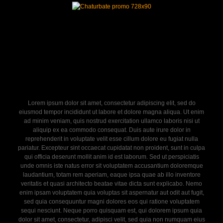
Lorem ipsum dolor sit amet, consectetur adipiscing elit, sed do
eiusmod tempor incididunt ut labore et dolore magna aliqua. Ut enim
ad minim veniam, quis nostrud exercitation ullamco laboris nisi ut
aliquip ex ea commodo consequat. Duis aute irure dolor in
reprehenderit in voluptate velit esse cillum dolore eu fugiat nulla
pariatur. Excepteur sint occaecat cupidatat non proident, sunt in culpa
qui officia deserunt mollit anim id est laborum. Sed ut perspiciatis
unde omnis iste natus error sit voluptatem accusantium doloremque
laudantium, totam rem aperiam, eaque ipsa quae ab illo inventore
veritatis et quasi architecto beatae vitae dicta sunt explicabo. Nemo
enim ipsam voluptatem quia voluptas sit aspernatur aut odit aut fugit,
sed quia consequuntur magni dolores eos qui ratione voluptatem
sequi nesciunt. Neque porro quisquam est, qui dolorem ipsum quia
dolor sit amet, consectetur, adipisci velit, sed quia non numquam eius