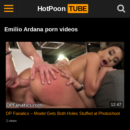
HotPoon
TUBE
Emilio Ardana porn videos
12:47
DP Fanatics – Model Gets Both Holes Stuffed at Photoshoot
2 views