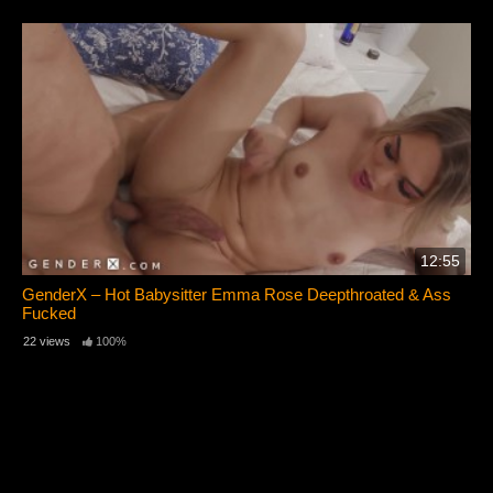
12:55
GenderX – Hot Babysitter Emma Rose Deepthroated & Ass
Fucked
22 views
100%