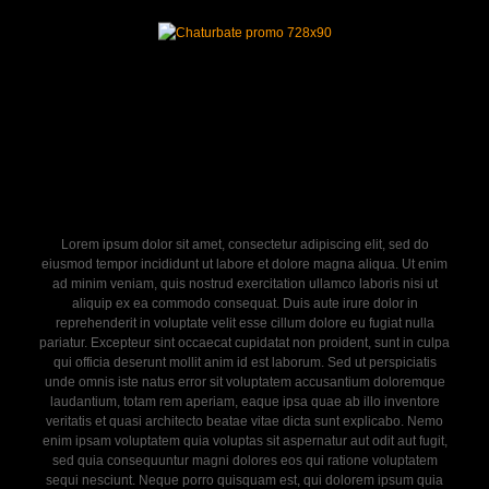
Lorem ipsum dolor sit amet, consectetur adipiscing elit, sed do
eiusmod tempor incididunt ut labore et dolore magna aliqua. Ut enim
ad minim veniam, quis nostrud exercitation ullamco laboris nisi ut
aliquip ex ea commodo consequat. Duis aute irure dolor in
reprehenderit in voluptate velit esse cillum dolore eu fugiat nulla
pariatur. Excepteur sint occaecat cupidatat non proident, sunt in culpa
qui officia deserunt mollit anim id est laborum. Sed ut perspiciatis
unde omnis iste natus error sit voluptatem accusantium doloremque
laudantium, totam rem aperiam, eaque ipsa quae ab illo inventore
veritatis et quasi architecto beatae vitae dicta sunt explicabo. Nemo
enim ipsam voluptatem quia voluptas sit aspernatur aut odit aut fugit,
sed quia consequuntur magni dolores eos qui ratione voluptatem
sequi nesciunt. Neque porro quisquam est, qui dolorem ipsum quia