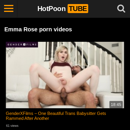
HotPoon
TUBE
Emma Rose porn videos
18:45
GenderXFilms – One Beautiful Trans Babysitter Gets
Rammed After Another
61 views