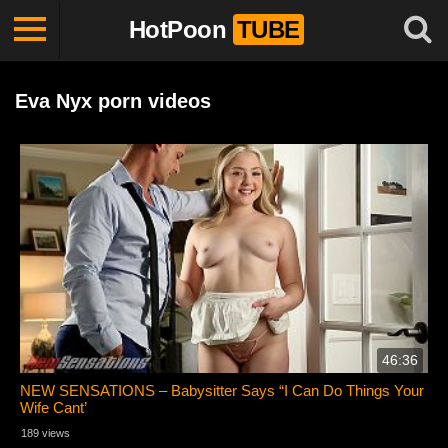
HotPoon
TUBE
Eva Nyx porn videos
46:36
NEW SENSATIONS – Babysitter Says “I Can Do Things Your
Wife Cant’
189 views