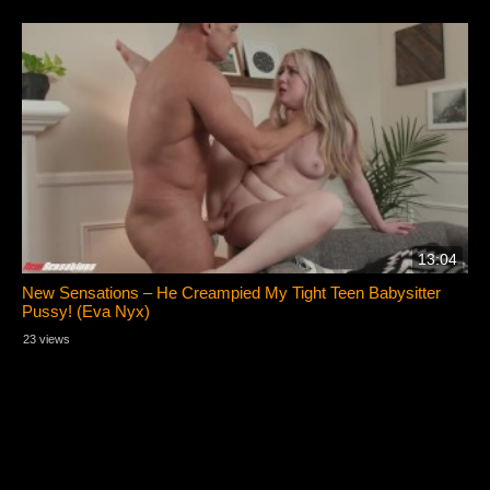
13:04
New Sensations – He Creampied My Tight Teen Babysitter
Pussy! (Eva Nyx)
23 views