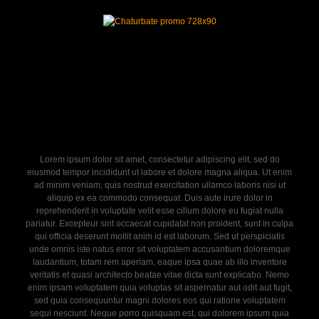
Lorem ipsum dolor sit amet, consectetur adipiscing elit, sed do
eiusmod tempor incididunt ut labore et dolore magna aliqua. Ut enim
ad minim veniam, quis nostrud exercitation ullamco laboris nisi ut
aliquip ex ea commodo consequat. Duis aute irure dolor in
reprehenderit in voluptate velit esse cillum dolore eu fugiat nulla
pariatur. Excepteur sint occaecat cupidatat non proident, sunt in culpa
qui officia deserunt mollit anim id est laborum. Sed ut perspiciatis
unde omnis iste natus error sit voluptatem accusantium doloremque
laudantium, totam rem aperiam, eaque ipsa quae ab illo inventore
veritatis et quasi architecto beatae vitae dicta sunt explicabo. Nemo
enim ipsam voluptatem quia voluptas sit aspernatur aut odit aut fugit,
sed quia consequuntur magni dolores eos qui ratione voluptatem
sequi nesciunt. Neque porro quisquam est, qui dolorem ipsum quia