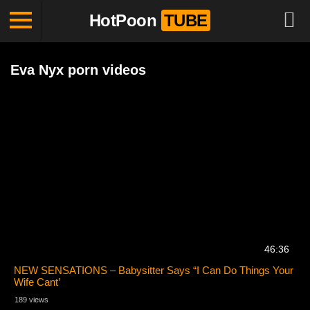
HotPoon
TUBE
Eva Nyx porn videos
46:36
NEW SENSATIONS – Babysitter Says “I Can Do Things Your
Wife Cant’
189 views