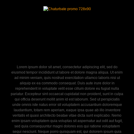
Lorem ipsum dolor sit amet, consectetur adipiscing elit, sed do
eiusmod tempor incididunt ut labore et dolore magna aliqua. Ut enim
ad minim veniam, quis nostrud exercitation ullamco laboris nisi ut
aliquip ex ea commodo consequat. Duis aute irure dolor in
reprehenderit in voluptate velit esse cillum dolore eu fugiat nulla
pariatur. Excepteur sint occaecat cupidatat non proident, sunt in culpa
qui officia deserunt mollit anim id est laborum. Sed ut perspiciatis
unde omnis iste natus error sit voluptatem accusantium doloremque
laudantium, totam rem aperiam, eaque ipsa quae ab illo inventore
veritatis et quasi architecto beatae vitae dicta sunt explicabo. Nemo
enim ipsam voluptatem quia voluptas sit aspernatur aut odit aut fugit,
sed quia consequuntur magni dolores eos qui ratione voluptatem
sequi nesciunt. Neque porro quisquam est, qui dolorem ipsum quia