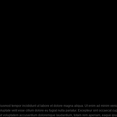
eiusmod tempor incididunt ut labore et dolore magna aliqua. Ut enim ad minim veniam
ptate velit esse cillum dolore eu fugiat nulla pariatur. Excepteur sint occaecat cupi
 sit voluptatem accusantium doloremque laudantium, totam rem aperiam, eaque ipsa q