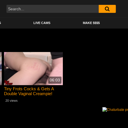
S
LIVE CAMS
MAKE $$$$
06:03
Tiny Frots Cocks & Gets A
Double Vaginal Creampie!
20 views