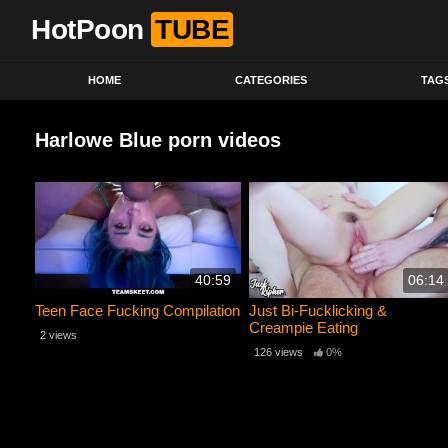
HotPoon
TUBE
HOME
CATEGORIES
TAG
Harlowe Blue porn videos
40:59
06:14
Teen Face Fucking Compilation
Just Bi-Fucklicking &
Creampie Eating
2 views
126 views
0%