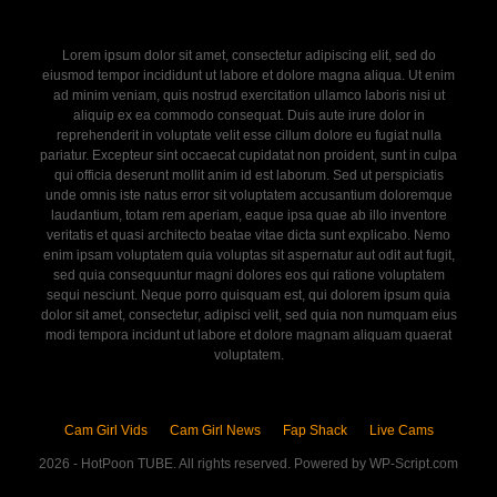
Lorem ipsum dolor sit amet, consectetur adipiscing elit, sed do
eiusmod tempor incididunt ut labore et dolore magna aliqua. Ut enim
ad minim veniam, quis nostrud exercitation ullamco laboris nisi ut
aliquip ex ea commodo consequat. Duis aute irure dolor in
reprehenderit in voluptate velit esse cillum dolore eu fugiat nulla
pariatur. Excepteur sint occaecat cupidatat non proident, sunt in culpa
qui officia deserunt mollit anim id est laborum. Sed ut perspiciatis
unde omnis iste natus error sit voluptatem accusantium doloremque
laudantium, totam rem aperiam, eaque ipsa quae ab illo inventore
veritatis et quasi architecto beatae vitae dicta sunt explicabo. Nemo
enim ipsam voluptatem quia voluptas sit aspernatur aut odit aut fugit,
sed quia consequuntur magni dolores eos qui ratione voluptatem
sequi nesciunt. Neque porro quisquam est, qui dolorem ipsum quia
dolor sit amet, consectetur, adipisci velit, sed quia non numquam eius
modi tempora incidunt ut labore et dolore magnam aliquam quaerat
voluptatem.
Cam Girl Vids
Cam Girl News
Fap Shack
Live Cams
2026 - HotPoon TUBE. All rights reserved. Powered by WP-Script.com