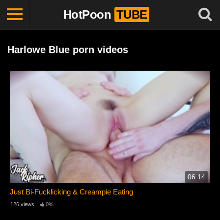
HotPoon
TUBE
Harlowe Blue porn videos
06:14
Just Bi-Fucklicking & Creampie Eating
126 views
0%