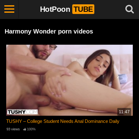
HotPoon
TUBE
Harmony Wonder porn videos
11:47
TUSHY – College Student Needs Anal Dominance Daily
93 views
100%