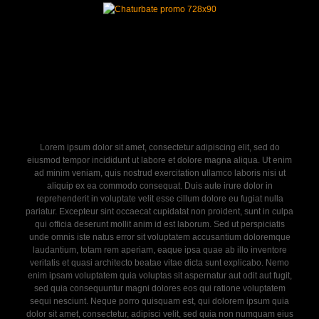
Lorem ipsum dolor sit amet, consectetur adipiscing elit, sed do
eiusmod tempor incididunt ut labore et dolore magna aliqua. Ut enim
ad minim veniam, quis nostrud exercitation ullamco laboris nisi ut
aliquip ex ea commodo consequat. Duis aute irure dolor in
reprehenderit in voluptate velit esse cillum dolore eu fugiat nulla
pariatur. Excepteur sint occaecat cupidatat non proident, sunt in culpa
qui officia deserunt mollit anim id est laborum. Sed ut perspiciatis
unde omnis iste natus error sit voluptatem accusantium doloremque
laudantium, totam rem aperiam, eaque ipsa quae ab illo inventore
veritatis et quasi architecto beatae vitae dicta sunt explicabo. Nemo
enim ipsam voluptatem quia voluptas sit aspernatur aut odit aut fugit,
sed quia consequuntur magni dolores eos qui ratione voluptatem
sequi nesciunt. Neque porro quisquam est, qui dolorem ipsum quia
dolor sit amet, consectetur, adipisci velit, sed quia non numquam eius