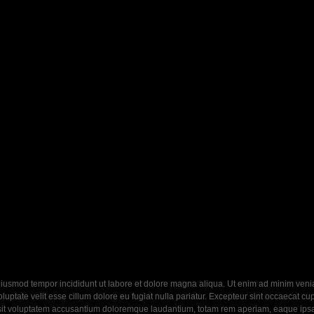
eiusmod tempor incididunt ut labore et dolore magna aliqua. Ut enim ad minim veniam
ptate velit esse cillum dolore eu fugiat nulla pariatur. Excepteur sint occaecat cupi
 sit voluptatem accusantium doloremque laudantium, totam rem aperiam, eaque ipsa q