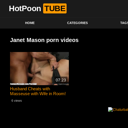
HotPoon
TUBE
HOME
CATEGORIES
TAG
Janet Mason porn videos
07:23
Husband Cheats with
Masseuse with Wife in Room!
6 views