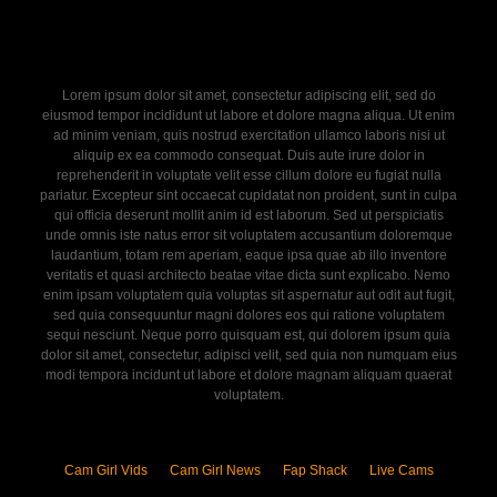
Lorem ipsum dolor sit amet, consectetur adipiscing elit, sed do
eiusmod tempor incididunt ut labore et dolore magna aliqua. Ut enim
ad minim veniam, quis nostrud exercitation ullamco laboris nisi ut
aliquip ex ea commodo consequat. Duis aute irure dolor in
reprehenderit in voluptate velit esse cillum dolore eu fugiat nulla
pariatur. Excepteur sint occaecat cupidatat non proident, sunt in culpa
qui officia deserunt mollit anim id est laborum. Sed ut perspiciatis
unde omnis iste natus error sit voluptatem accusantium doloremque
laudantium, totam rem aperiam, eaque ipsa quae ab illo inventore
veritatis et quasi architecto beatae vitae dicta sunt explicabo. Nemo
enim ipsam voluptatem quia voluptas sit aspernatur aut odit aut fugit,
sed quia consequuntur magni dolores eos qui ratione voluptatem
sequi nesciunt. Neque porro quisquam est, qui dolorem ipsum quia
dolor sit amet, consectetur, adipisci velit, sed quia non numquam eius
modi tempora incidunt ut labore et dolore magnam aliquam quaerat
voluptatem.
Cam Girl Vids
Cam Girl News
Fap Shack
Live Cams