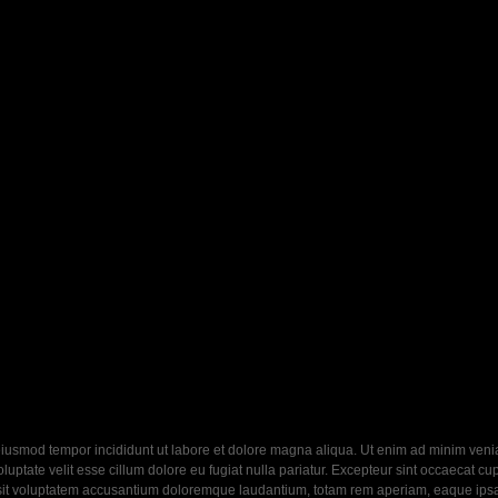
eiusmod tempor incididunt ut labore et dolore magna aliqua. Ut enim ad minim veniam
ptate velit esse cillum dolore eu fugiat nulla pariatur. Excepteur sint occaecat cupi
 sit voluptatem accusantium doloremque laudantium, totam rem aperiam, eaque ipsa q