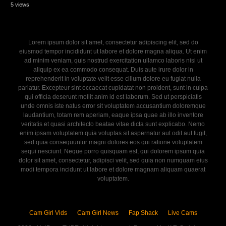
5 views
Lorem ipsum dolor sit amet, consectetur adipiscing elit, sed do
eiusmod tempor incididunt ut labore et dolore magna aliqua. Ut enim
ad minim veniam, quis nostrud exercitation ullamco laboris nisi ut
aliquip ex ea commodo consequat. Duis aute irure dolor in
reprehenderit in voluptate velit esse cillum dolore eu fugiat nulla
pariatur. Excepteur sint occaecat cupidatat non proident, sunt in culpa
qui officia deserunt mollit anim id est laborum. Sed ut perspiciatis
unde omnis iste natus error sit voluptatem accusantium doloremque
laudantium, totam rem aperiam, eaque ipsa quae ab illo inventore
veritatis et quasi architecto beatae vitae dicta sunt explicabo. Nemo
enim ipsam voluptatem quia voluptas sit aspernatur aut odit aut fugit,
sed quia consequuntur magni dolores eos qui ratione voluptatem
sequi nesciunt. Neque porro quisquam est, qui dolorem ipsum quia
dolor sit amet, consectetur, adipisci velit, sed quia non numquam eius
modi tempora incidunt ut labore et dolore magnam aliquam quaerat
voluptatem.
Cam Girl Vids
Cam Girl News
Fap Shack
Live Cams