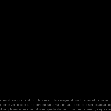
eiusmod tempor incididunt ut labore et dolore magna aliqua. Ut enim ad minim veniam
ptate velit esse cillum dolore eu fugiat nulla pariatur. Excepteur sint occaecat cupi
 sit voluptatem accusantium doloremque laudantium, totam rem aperiam, eaque ipsa q