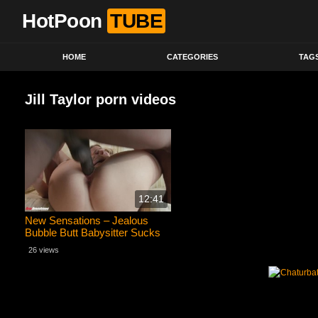
HotPoon
TUBE
HOME
CATEGORIES
TAG
Jill Taylor porn videos
12:41
New Sensations – Jealous
Bubble Butt Babysitter Sucks
On My BBC (Jill Taylor)
26 views