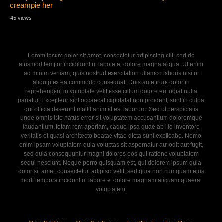
creampie her
45 views
Lorem ipsum dolor sit amet, consectetur adipiscing elit, sed do
eiusmod tempor incididunt ut labore et dolore magna aliqua. Ut enim
ad minim veniam, quis nostrud exercitation ullamco laboris nisi ut
aliquip ex ea commodo consequat. Duis aute irure dolor in
reprehenderit in voluptate velit esse cillum dolore eu fugiat nulla
pariatur. Excepteur sint occaecat cupidatat non proident, sunt in culpa
qui officia deserunt mollit anim id est laborum. Sed ut perspiciatis
unde omnis iste natus error sit voluptatem accusantium doloremque
laudantium, totam rem aperiam, eaque ipsa quae ab illo inventore
veritatis et quasi architecto beatae vitae dicta sunt explicabo. Nemo
enim ipsam voluptatem quia voluptas sit aspernatur aut odit aut fugit,
sed quia consequuntur magni dolores eos qui ratione voluptatem
sequi nesciunt. Neque porro quisquam est, qui dolorem ipsum quia
dolor sit amet, consectetur, adipisci velit, sed quia non numquam eius
modi tempora incidunt ut labore et dolore magnam aliquam quaerat
voluptatem.