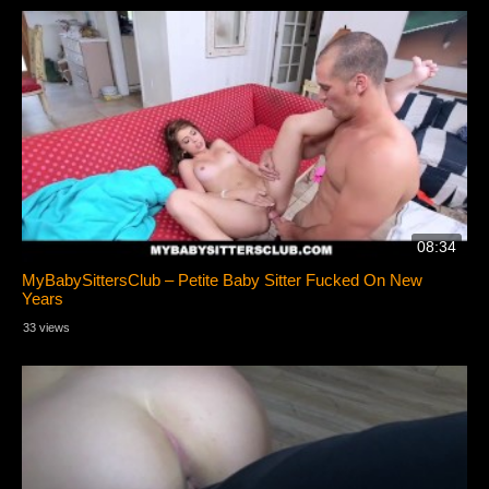
08:34
MyBabySittersClub – Petite Baby Sitter Fucked On New
Years
33 views