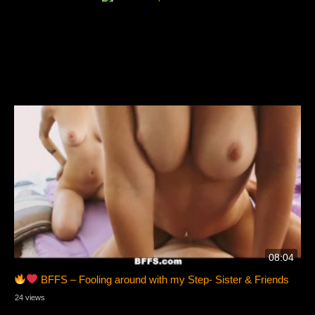
08:04
BFFS – Fooling around with my Step- Sister & Friends
24 views