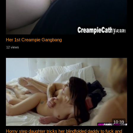
14:13
Her 1st Creampie Gangbang
12 views
10:39
Horny step daughter tricks her blindfolded daddy to fuck and