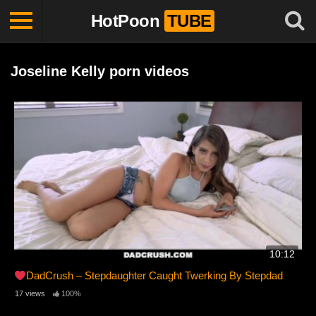
HotPoon
TUBE
Joseline Kelly porn videos
10:12
DadCrush – Stepdaughter Caught Twerking By Stepdad
17 views
100%