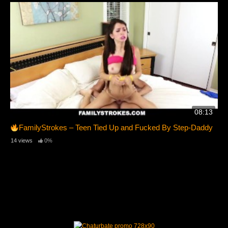
08:13
FamilyStrokes – Teen Tied Up and Fucked By Step-Daddy
14 views
0%