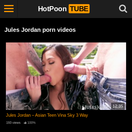
HotPoon
TUBE
Jules Jordan porn videos
12:35
Jules Jordan – Asian Teen Vina Sky 3 Way
193 views
100%