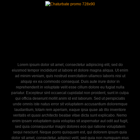
Lorem ipsum dolor sit amet, consectetur adipiscing elit, sed do
eiusmod tempor incididunt ut labore et dolore magna aliqua. Ut enim
ad minim veniam, quis nostrud exercitation ullamco laboris nisi ut
aliquip ex ea commodo consequat. Duis aute irure dolor in
reprehenderit in voluptate velit esse cillum dolore eu fugiat nulla
pariatur. Excepteur sint occaecat cupidatat non proident, sunt in culpa
qui officia deserunt mollit anim id est laborum. Sed ut perspiciatis
unde omnis iste natus error sit voluptatem accusantium doloremque
laudantium, totam rem aperiam, eaque ipsa quae ab illo inventore
veritatis et quasi architecto beatae vitae dicta sunt explicabo. Nemo
enim ipsam voluptatem quia voluptas sit aspernatur aut odit aut fugit,
sed quia consequuntur magni dolores eos qui ratione voluptatem
sequi nesciunt. Neque porro quisquam est, qui dolorem ipsum quia
dolor sit amet, consectetur, adipisci velit, sed quia non numquam eius