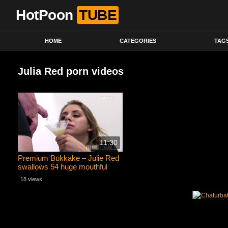
HotPoon
TUBE
HOME
CATEGORIES
TAG
Julia Red porn videos
11:30
Premium Bukkake – Julie Red
swallows 54 huge mouthful
cum loads
18 views