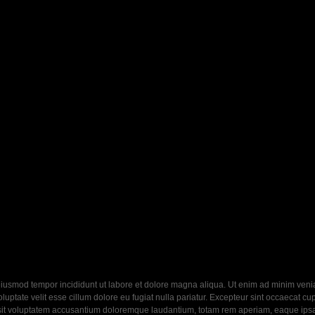
eiusmod tempor incididunt ut labore et dolore magna aliqua. Ut enim ad minim veniam
ptate velit esse cillum dolore eu fugiat nulla pariatur. Excepteur sint occaecat cupi
 sit voluptatem accusantium doloremque laudantium, totam rem aperiam, eaque ipsa q