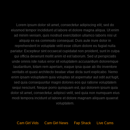
Lorem ipsum dolor sit amet, consectetur adipiscing elit, sed do
eiusmod tempor incididunt ut labore et dolore magna aliqua. Ut enim
ad minim veniam, quis nostrud exercitation ullamco laboris nisi ut
aliquip ex ea commodo consequat. Duis aute irure dolor in
reprehenderit in voluptate velit esse cillum dolore eu fugiat nulla
pariatur. Excepteur sint occaecat cupidatat non proident, sunt in culpa
qui officia deserunt mollit anim id est laborum. Sed ut perspiciatis
unde omnis iste natus error sit voluptatem accusantium doloremque
laudantium, totam rem aperiam, eaque ipsa quae ab illo inventore
veritatis et quasi architecto beatae vitae dicta sunt explicabo. Nemo
enim ipsam voluptatem quia voluptas sit aspernatur aut odit aut fugit,
sed quia consequuntur magni dolores eos qui ratione voluptatem
sequi nesciunt. Neque porro quisquam est, qui dolorem ipsum quia
dolor sit amet, consectetur, adipisci velit, sed quia non numquam eius
modi tempora incidunt ut labore et dolore magnam aliquam quaerat
voluptatem.
Cam Girl Vids
Cam Girl News
Fap Shack
Live Cams