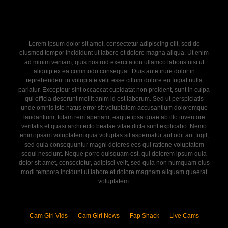
Lorem ipsum dolor sit amet, consectetur adipiscing elit, sed do
eiusmod tempor incididunt ut labore et dolore magna aliqua. Ut enim
ad minim veniam, quis nostrud exercitation ullamco laboris nisi ut
aliquip ex ea commodo consequat. Duis aute irure dolor in
reprehenderit in voluptate velit esse cillum dolore eu fugiat nulla
pariatur. Excepteur sint occaecat cupidatat non proident, sunt in culpa
qui officia deserunt mollit anim id est laborum. Sed ut perspiciatis
unde omnis iste natus error sit voluptatem accusantium doloremque
laudantium, totam rem aperiam, eaque ipsa quae ab illo inventore
veritatis et quasi architecto beatae vitae dicta sunt explicabo. Nemo
enim ipsam voluptatem quia voluptas sit aspernatur aut odit aut fugit,
sed quia consequuntur magni dolores eos qui ratione voluptatem
sequi nesciunt. Neque porro quisquam est, qui dolorem ipsum quia
dolor sit amet, consectetur, adipisci velit, sed quia non numquam eius
modi tempora incidunt ut labore et dolore magnam aliquam quaerat
voluptatem.
Cam Girl Vids
Cam Girl News
Fap Shack
Live Cams