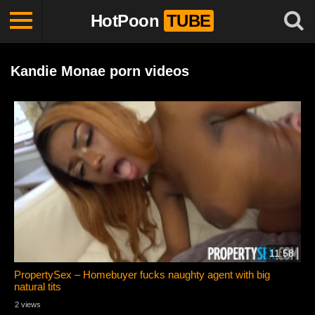
HotPoon
TUBE
Kandie Monae porn videos
11:58
PropertySex – Homebuyer fucks naughty agent with big
natural tits
2 views