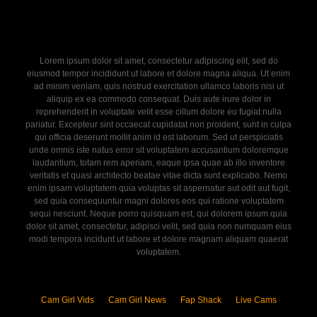
Lorem ipsum dolor sit amet, consectetur adipiscing elit, sed do
eiusmod tempor incididunt ut labore et dolore magna aliqua. Ut enim
ad minim veniam, quis nostrud exercitation ullamco laboris nisi ut
aliquip ex ea commodo consequat. Duis aute irure dolor in
reprehenderit in voluptate velit esse cillum dolore eu fugiat nulla
pariatur. Excepteur sint occaecat cupidatat non proident, sunt in culpa
qui officia deserunt mollit anim id est laborum. Sed ut perspiciatis
unde omnis iste natus error sit voluptatem accusantium doloremque
laudantium, totam rem aperiam, eaque ipsa quae ab illo inventore
veritatis et quasi architecto beatae vitae dicta sunt explicabo. Nemo
enim ipsam voluptatem quia voluptas sit aspernatur aut odit aut fugit,
sed quia consequuntur magni dolores eos qui ratione voluptatem
sequi nesciunt. Neque porro quisquam est, qui dolorem ipsum quia
dolor sit amet, consectetur, adipisci velit, sed quia non numquam eius
modi tempora incidunt ut labore et dolore magnam aliquam quaerat
voluptatem.
Cam Girl Vids
Cam Girl News
Fap Shack
Live Cams