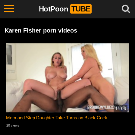
HotPoon
TUBE
Karen Fisher porn videos
14:06
Mom and Step Daughter Take Turns on Black Cock
20 views