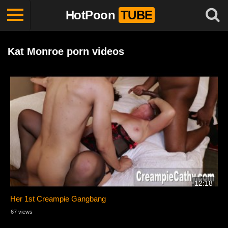
HotPoon
TUBE
Kat Monroe porn videos
12:18
Her 1st Creampie Gangbang
67 views