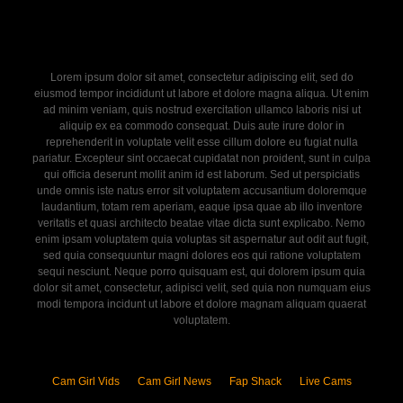
Lorem ipsum dolor sit amet, consectetur adipiscing elit, sed do
eiusmod tempor incididunt ut labore et dolore magna aliqua. Ut enim
ad minim veniam, quis nostrud exercitation ullamco laboris nisi ut
aliquip ex ea commodo consequat. Duis aute irure dolor in
reprehenderit in voluptate velit esse cillum dolore eu fugiat nulla
pariatur. Excepteur sint occaecat cupidatat non proident, sunt in culpa
qui officia deserunt mollit anim id est laborum. Sed ut perspiciatis
unde omnis iste natus error sit voluptatem accusantium doloremque
laudantium, totam rem aperiam, eaque ipsa quae ab illo inventore
veritatis et quasi architecto beatae vitae dicta sunt explicabo. Nemo
enim ipsam voluptatem quia voluptas sit aspernatur aut odit aut fugit,
sed quia consequuntur magni dolores eos qui ratione voluptatem
sequi nesciunt. Neque porro quisquam est, qui dolorem ipsum quia
dolor sit amet, consectetur, adipisci velit, sed quia non numquam eius
modi tempora incidunt ut labore et dolore magnam aliquam quaerat
voluptatem.
Cam Girl Vids
Cam Girl News
Fap Shack
Live Cams