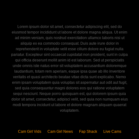
Lorem ipsum dolor sit amet, consectetur adipiscing elit, sed do
eiusmod tempor incididunt ut labore et dolore magna aliqua. Ut enim
ad minim veniam, quis nostrud exercitation ullamco laboris nisi ut
aliquip ex ea commodo consequat. Duis aute irure dolor in
reprehenderit in voluptate velit esse cillum dolore eu fugiat nulla
pariatur. Excepteur sint occaecat cupidatat non proident, sunt in culpa
qui officia deserunt mollit anim id est laborum. Sed ut perspiciatis
unde omnis iste natus error sit voluptatem accusantium doloremque
laudantium, totam rem aperiam, eaque ipsa quae ab illo inventore
veritatis et quasi architecto beatae vitae dicta sunt explicabo. Nemo
enim ipsam voluptatem quia voluptas sit aspernatur aut odit aut fugit,
sed quia consequuntur magni dolores eos qui ratione voluptatem
sequi nesciunt. Neque porro quisquam est, qui dolorem ipsum quia
dolor sit amet, consectetur, adipisci velit, sed quia non numquam eius
modi tempora incidunt ut labore et dolore magnam aliquam quaerat
voluptatem.
Cam Girl Vids
Cam Girl News
Fap Shack
Live Cams