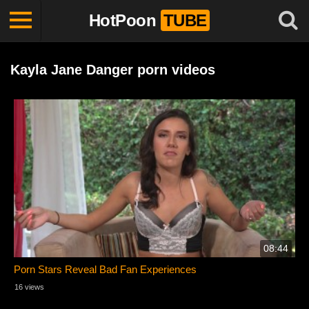
HotPoon
TUBE
Kayla Jane Danger porn videos
08:44
Porn Stars Reveal Bad Fan Experiences
16 views