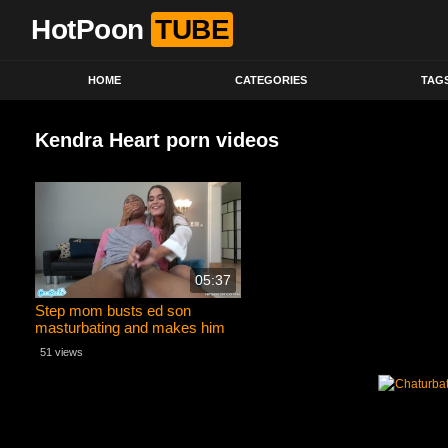
HotPoon
TUBE
HOME
CATEGORIES
TAG
Kendra Heart porn videos
05:37
Step mom busts ed son
masturbating and makes him
cum in her panties
51 views