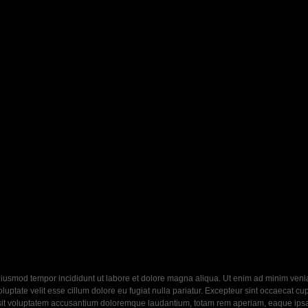
eiusmod tempor incididunt ut labore et dolore magna aliqua. Ut enim ad minim veniam
ptate velit esse cillum dolore eu fugiat nulla pariatur. Excepteur sint occaecat cupi
 sit voluptatem accusantium doloremque laudantium, totam rem aperiam, eaque ipsa q