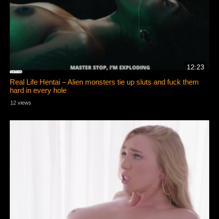
12:23
Real Life Hentai – Alien monsters tie up sluts and fuck them
hard in every hole
12 views