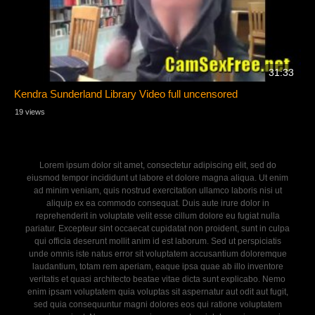
31:33
Kendra Sunderland Library Video full uncensored
19 views
Lorem ipsum dolor sit amet, consectetur adipiscing elit, sed do
eiusmod tempor incididunt ut labore et dolore magna aliqua. Ut enim
ad minim veniam, quis nostrud exercitation ullamco laboris nisi ut
aliquip ex ea commodo consequat. Duis aute irure dolor in
reprehenderit in voluptate velit esse cillum dolore eu fugiat nulla
pariatur. Excepteur sint occaecat cupidatat non proident, sunt in culpa
qui officia deserunt mollit anim id est laborum. Sed ut perspiciatis
unde omnis iste natus error sit voluptatem accusantium doloremque
laudantium, totam rem aperiam, eaque ipsa quae ab illo inventore
veritatis et quasi architecto beatae vitae dicta sunt explicabo. Nemo
enim ipsam voluptatem quia voluptas sit aspernatur aut odit aut fugit,
sed quia consequuntur magni dolores eos qui ratione voluptatem