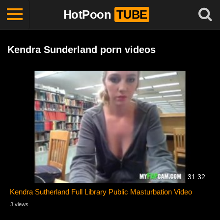
HotPoon
TUBE
Kendra Sunderland porn videos
31:32
Kendra Sutherland Full Library Public Masturbation Video
3 views