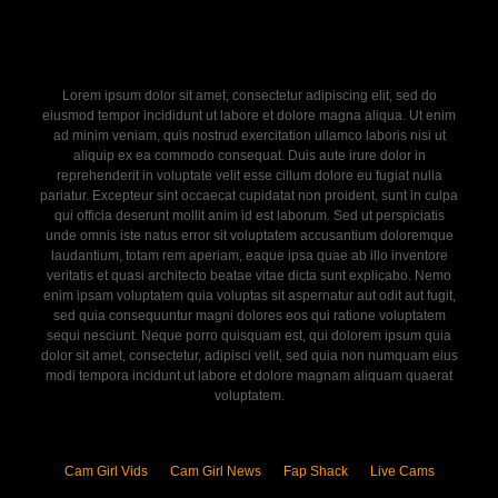
Lorem ipsum dolor sit amet, consectetur adipiscing elit, sed do
eiusmod tempor incididunt ut labore et dolore magna aliqua. Ut enim
ad minim veniam, quis nostrud exercitation ullamco laboris nisi ut
aliquip ex ea commodo consequat. Duis aute irure dolor in
reprehenderit in voluptate velit esse cillum dolore eu fugiat nulla
pariatur. Excepteur sint occaecat cupidatat non proident, sunt in culpa
qui officia deserunt mollit anim id est laborum. Sed ut perspiciatis
unde omnis iste natus error sit voluptatem accusantium doloremque
laudantium, totam rem aperiam, eaque ipsa quae ab illo inventore
veritatis et quasi architecto beatae vitae dicta sunt explicabo. Nemo
enim ipsam voluptatem quia voluptas sit aspernatur aut odit aut fugit,
sed quia consequuntur magni dolores eos qui ratione voluptatem
sequi nesciunt. Neque porro quisquam est, qui dolorem ipsum quia
dolor sit amet, consectetur, adipisci velit, sed quia non numquam eius
modi tempora incidunt ut labore et dolore magnam aliquam quaerat
voluptatem.
Cam Girl Vids
Cam Girl News
Fap Shack
Live Cams