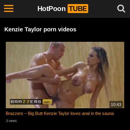
HotPoon
TUBE
Kenzie Taylor porn videos
10:43
Brazzers – Big Butt Kenzie Taylor loves anal in the sauna
3 views