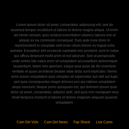
Lorem ipsum dolor sit amet, consectetur adipiscing elit, sed do
eiusmod tempor incididunt ut labore et dolore magna aliqua. Ut enim
ad minim veniam, quis nostrud exercitation ullamco laboris nisi ut
aliquip ex ea commodo consequat. Duis aute irure dolor in
reprehenderit in voluptate velit esse cillum dolore eu fugiat nulla
pariatur. Excepteur sint occaecat cupidatat non proident, sunt in culpa
qui officia deserunt mollit anim id est laborum. Sed ut perspiciatis
unde omnis iste natus error sit voluptatem accusantium doloremque
laudantium, totam rem aperiam, eaque ipsa quae ab illo inventore
veritatis et quasi architecto beatae vitae dicta sunt explicabo. Nemo
enim ipsam voluptatem quia voluptas sit aspernatur aut odit aut fugit,
sed quia consequuntur magni dolores eos qui ratione voluptatem
sequi nesciunt. Neque porro quisquam est, qui dolorem ipsum quia
dolor sit amet, consectetur, adipisci velit, sed quia non numquam eius
modi tempora incidunt ut labore et dolore magnam aliquam quaerat
voluptatem.
Cam Girl Vids
Cam Girl News
Fap Shack
Live Cams