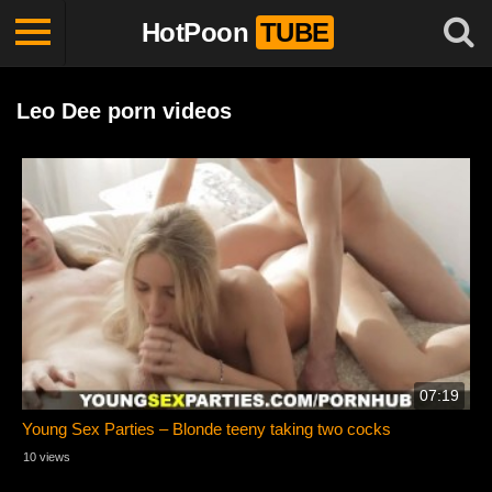
HotPoon
TUBE
Leo Dee porn videos
07:19
Young Sex Parties – Blonde teeny taking two cocks
10 views