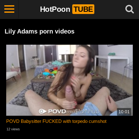
HotPoon
TUBE
Lily Adams porn videos
10:01
POVD Babysitter FUCKED with torpedo cumshot
12 views