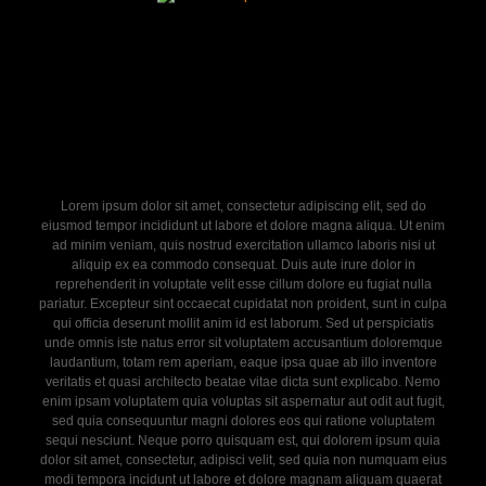
Lorem ipsum dolor sit amet, consectetur adipiscing elit, sed do
eiusmod tempor incididunt ut labore et dolore magna aliqua. Ut enim
ad minim veniam, quis nostrud exercitation ullamco laboris nisi ut
aliquip ex ea commodo consequat. Duis aute irure dolor in
reprehenderit in voluptate velit esse cillum dolore eu fugiat nulla
pariatur. Excepteur sint occaecat cupidatat non proident, sunt in culpa
qui officia deserunt mollit anim id est laborum. Sed ut perspiciatis
unde omnis iste natus error sit voluptatem accusantium doloremque
laudantium, totam rem aperiam, eaque ipsa quae ab illo inventore
veritatis et quasi architecto beatae vitae dicta sunt explicabo. Nemo
enim ipsam voluptatem quia voluptas sit aspernatur aut odit aut fugit,
sed quia consequuntur magni dolores eos qui ratione voluptatem
sequi nesciunt. Neque porro quisquam est, qui dolorem ipsum quia
dolor sit amet, consectetur, adipisci velit, sed quia non numquam eius
modi tempora incidunt ut labore et dolore magnam aliquam quaerat