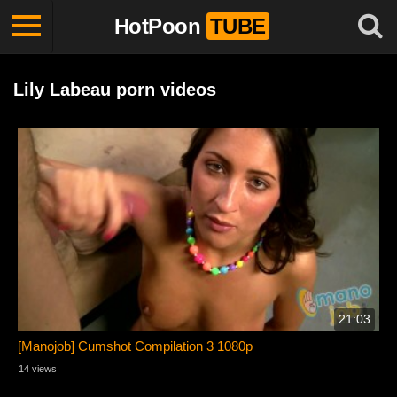
HotPoon
TUBE
Lily Labeau porn videos
21:03
[Manojob] Cumshot Compilation 3 1080p
14 views