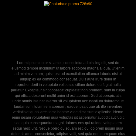
Lorem ipsum dolor sit amet, consectetur adipiscing elit, sed do
eiusmod tempor incididunt ut labore et dolore magna aliqua. Ut enim
ad minim veniam, quis nostrud exercitation ullamco laboris nisi ut
aliquip ex ea commodo consequat. Duis aute irure dolor in
reprehenderit in voluptate velit esse cillum dolore eu fugiat nulla
pariatur. Excepteur sint occaecat cupidatat non proident, sunt in culpa
qui officia deserunt mollit anim id est laborum. Sed ut perspiciatis
unde omnis iste natus error sit voluptatem accusantium doloremque
laudantium, totam rem aperiam, eaque ipsa quae ab illo inventore
veritatis et quasi architecto beatae vitae dicta sunt explicabo. Nemo
enim ipsam voluptatem quia voluptas sit aspernatur aut odit aut fugit,
sed quia consequuntur magni dolores eos qui ratione voluptatem
sequi nesciunt. Neque porro quisquam est, qui dolorem ipsum quia
dolor sit amet, consectetur, adipisci velit, sed quia non numquam eius