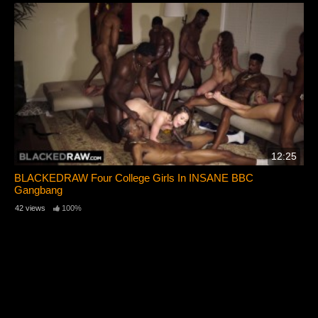
12:25
BLACKEDRAW Four College Girls In INSANE BBC
Gangbang
42 views
100%