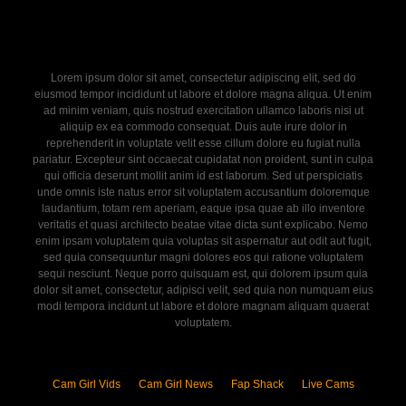
Lorem ipsum dolor sit amet, consectetur adipiscing elit, sed do
eiusmod tempor incididunt ut labore et dolore magna aliqua. Ut enim
ad minim veniam, quis nostrud exercitation ullamco laboris nisi ut
aliquip ex ea commodo consequat. Duis aute irure dolor in
reprehenderit in voluptate velit esse cillum dolore eu fugiat nulla
pariatur. Excepteur sint occaecat cupidatat non proident, sunt in culpa
qui officia deserunt mollit anim id est laborum. Sed ut perspiciatis
unde omnis iste natus error sit voluptatem accusantium doloremque
laudantium, totam rem aperiam, eaque ipsa quae ab illo inventore
veritatis et quasi architecto beatae vitae dicta sunt explicabo. Nemo
enim ipsam voluptatem quia voluptas sit aspernatur aut odit aut fugit,
sed quia consequuntur magni dolores eos qui ratione voluptatem
sequi nesciunt. Neque porro quisquam est, qui dolorem ipsum quia
dolor sit amet, consectetur, adipisci velit, sed quia non numquam eius
modi tempora incidunt ut labore et dolore magnam aliquam quaerat
voluptatem.
Cam Girl Vids
Cam Girl News
Fap Shack
Live Cams