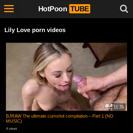
HotPoon
TUBE
Lily Love porn videos
11:35
BJRAW The ultimate cumshot compilation – Part 1 (NO
MUSIC)
8 views