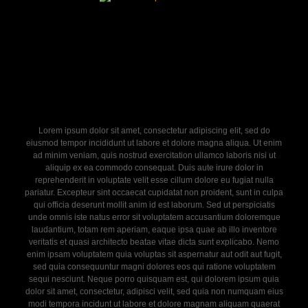
Lorem ipsum dolor sit amet, consectetur adipiscing elit, sed do
eiusmod tempor incididunt ut labore et dolore magna aliqua. Ut enim
ad minim veniam, quis nostrud exercitation ullamco laboris nisi ut
aliquip ex ea commodo consequat. Duis aute irure dolor in
reprehenderit in voluptate velit esse cillum dolore eu fugiat nulla
pariatur. Excepteur sint occaecat cupidatat non proident, sunt in culpa
qui officia deserunt mollit anim id est laborum. Sed ut perspiciatis
unde omnis iste natus error sit voluptatem accusantium doloremque
laudantium, totam rem aperiam, eaque ipsa quae ab illo inventore
veritatis et quasi architecto beatae vitae dicta sunt explicabo. Nemo
enim ipsam voluptatem quia voluptas sit aspernatur aut odit aut fugit,
sed quia consequuntur magni dolores eos qui ratione voluptatem
sequi nesciunt. Neque porro quisquam est, qui dolorem ipsum quia
dolor sit amet, consectetur, adipisci velit, sed quia non numquam eius
modi tempora incidunt ut labore et dolore magnam aliquam quaerat