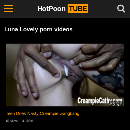
HotPoon
TUBE
Luna Lovely porn videos
12:57
Teen Does Nasty Creampie Gangbang
61 views
100%