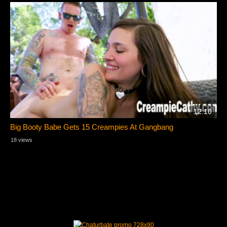
12:10
Big Booty Babe Gets 15 Creampies At Gangbang
18 views