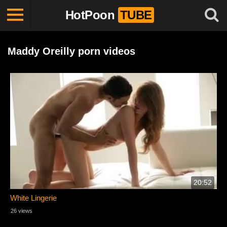
HotPoon
TUBE
Maddy Oreilly porn videos
20:52
White Lingerie
26 views