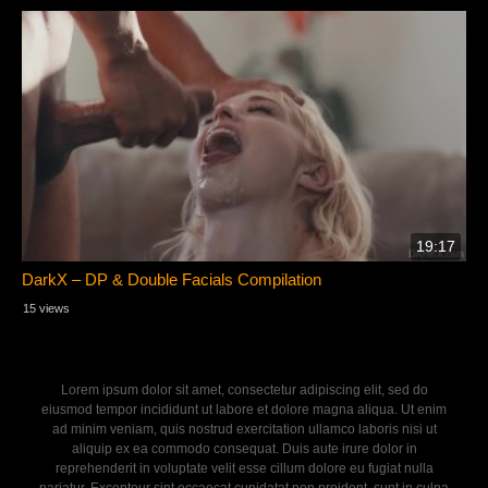
19:17
DarkX – DP & Double Facials Compilation
15 views
Lorem ipsum dolor sit amet, consectetur adipiscing elit, sed do
eiusmod tempor incididunt ut labore et dolore magna aliqua. Ut enim
ad minim veniam, quis nostrud exercitation ullamco laboris nisi ut
aliquip ex ea commodo consequat. Duis aute irure dolor in
reprehenderit in voluptate velit esse cillum dolore eu fugiat nulla
pariatur. Excepteur sint occaecat cupidatat non proident, sunt in culpa