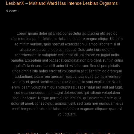
LesbianX – Maitland Ward Has Intense Lesbian Orgasms
9 views
Lorem ipsum dolor sit amet, consectetur adipiscing elit, sed do
eiusmod tempor incididunt ut labore et dolore magna aliqua. Ut enim
ad minim veniam, quis nostrud exercitation ullamco laboris nisi ut
aliquip ex ea commodo consequat. Duis aute irure dolor in
reprehenderit in voluptate velit esse cillum dolore eu fugiat nulla
pariatur. Excepteur sint occaecat cupidatat non proident, sunt in culpa
qui officia deserunt mollit anim id est laborum. Sed ut perspiciatis
unde omnis iste natus error sit voluptatem accusantium doloremque
laudantium, totam rem aperiam, eaque ipsa quae ab illo inventore
veritatis et quasi architecto beatae vitae dicta sunt explicabo. Nemo
enim ipsam voluptatem quia voluptas sit aspernatur aut odit aut fugit,
sed quia consequuntur magni dolores eos qui ratione voluptatem
sequi nesciunt. Neque porro quisquam est, qui dolorem ipsum quia
dolor sit amet, consectetur, adipisci velit, sed quia non numquam eius
modi tempora incidunt ut labore et dolore magnam aliquam quaerat
voluptatem.