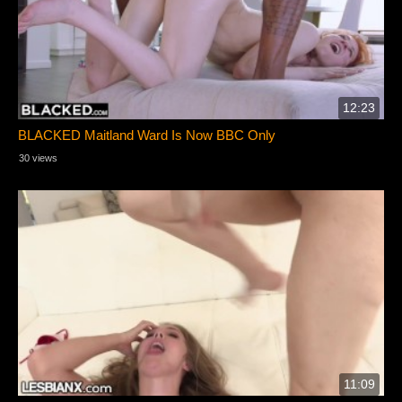
12:23
BLACKED Maitland Ward Is Now BBC Only
30 views
11:09