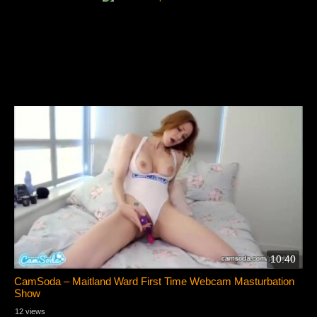
10:40
CamSoda – Maitland Ward First Time Webcam Masturbation
Show
12 views