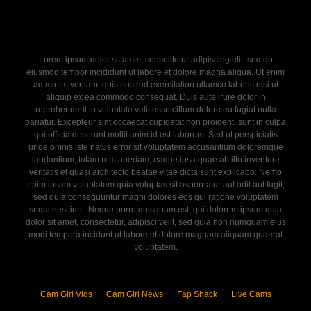
Lorem ipsum dolor sit amet, consectetur adipiscing elit, sed do
eiusmod tempor incididunt ut labore et dolore magna aliqua. Ut enim
ad minim veniam, quis nostrud exercitation ullamco laboris nisi ut
aliquip ex ea commodo consequat. Duis aute irure dolor in
reprehenderit in voluptate velit esse cillum dolore eu fugiat nulla
pariatur. Excepteur sint occaecat cupidatat non proident, sunt in culpa
qui officia deserunt mollit anim id est laborum. Sed ut perspiciatis
unde omnis iste natus error sit voluptatem accusantium doloremque
laudantium, totam rem aperiam, eaque ipsa quae ab illo inventore
veritatis et quasi architecto beatae vitae dicta sunt explicabo. Nemo
enim ipsam voluptatem quia voluptas sit aspernatur aut odit aut fugit,
sed quia consequuntur magni dolores eos qui ratione voluptatem
sequi nesciunt. Neque porro quisquam est, qui dolorem ipsum quia
dolor sit amet, consectetur, adipisci velit, sed quia non numquam eius
modi tempora incidunt ut labore et dolore magnam aliquam quaerat
voluptatem.
Cam Girl Vids
Cam Girl News
Fap Shack
Live Cams