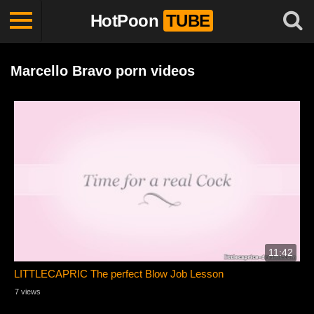
HotPoon
TUBE
Marcello Bravo porn videos
11:42
LITTLECAPRIC The perfect Blow Job Lesson
7 views