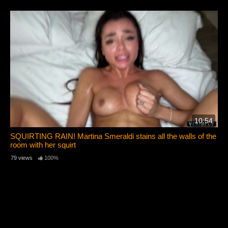
10:54
SQUIRTING RAIN! Martina Smeraldi stains all the walls of the
room with her squirt
79 views
100%