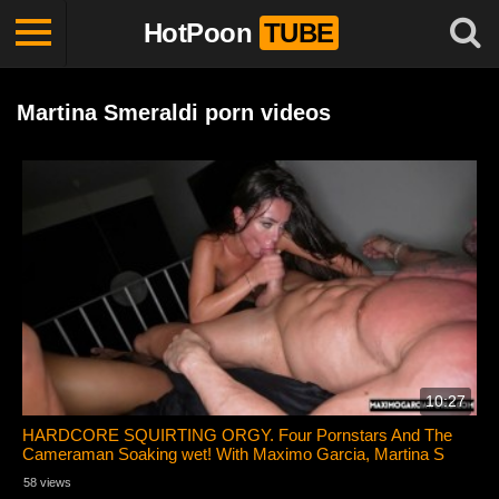
HotPoon
TUBE
Martina Smeraldi porn videos
10:27
HARDCORE SQUIRTING ORGY. Four Pornstars And The
Cameraman Soaking wet! With Maximo Garcia, Martina S
58 views