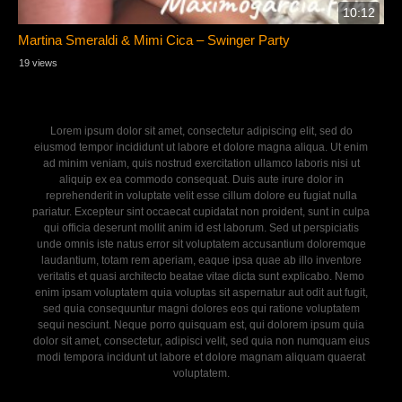
10:12
Martina Smeraldi & Mimi Cica – Swinger Party
19 views
Lorem ipsum dolor sit amet, consectetur adipiscing elit, sed do
eiusmod tempor incididunt ut labore et dolore magna aliqua. Ut enim
ad minim veniam, quis nostrud exercitation ullamco laboris nisi ut
aliquip ex ea commodo consequat. Duis aute irure dolor in
reprehenderit in voluptate velit esse cillum dolore eu fugiat nulla
pariatur. Excepteur sint occaecat cupidatat non proident, sunt in culpa
qui officia deserunt mollit anim id est laborum. Sed ut perspiciatis
unde omnis iste natus error sit voluptatem accusantium doloremque
laudantium, totam rem aperiam, eaque ipsa quae ab illo inventore
veritatis et quasi architecto beatae vitae dicta sunt explicabo. Nemo
enim ipsam voluptatem quia voluptas sit aspernatur aut odit aut fugit,
sed quia consequuntur magni dolores eos qui ratione voluptatem
sequi nesciunt. Neque porro quisquam est, qui dolorem ipsum quia
dolor sit amet, consectetur, adipisci velit, sed quia non numquam eius
modi tempora incidunt ut labore et dolore magnam aliquam quaerat
voluptatem.