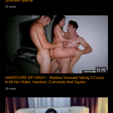
Smeraldi Special
26 views
11:45
HARDCORE DP ORGY – Martina Smeraldi Taking 3 Cocks
In All Her Holes. Hardsex, Cumshots And Squirts
35 views