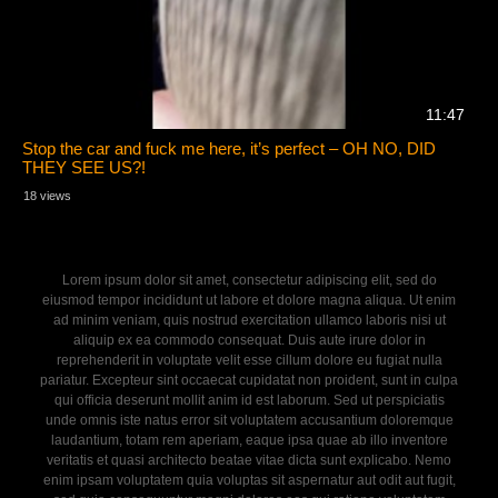
11:47
Stop the car and fuck me here, it’s perfect – OH NO, DID
THEY SEE US?!
18 views
Lorem ipsum dolor sit amet, consectetur adipiscing elit, sed do
eiusmod tempor incididunt ut labore et dolore magna aliqua. Ut enim
ad minim veniam, quis nostrud exercitation ullamco laboris nisi ut
aliquip ex ea commodo consequat. Duis aute irure dolor in
reprehenderit in voluptate velit esse cillum dolore eu fugiat nulla
pariatur. Excepteur sint occaecat cupidatat non proident, sunt in culpa
qui officia deserunt mollit anim id est laborum. Sed ut perspiciatis
unde omnis iste natus error sit voluptatem accusantium doloremque
laudantium, totam rem aperiam, eaque ipsa quae ab illo inventore
veritatis et quasi architecto beatae vitae dicta sunt explicabo. Nemo
enim ipsam voluptatem quia voluptas sit aspernatur aut odit aut fugit,