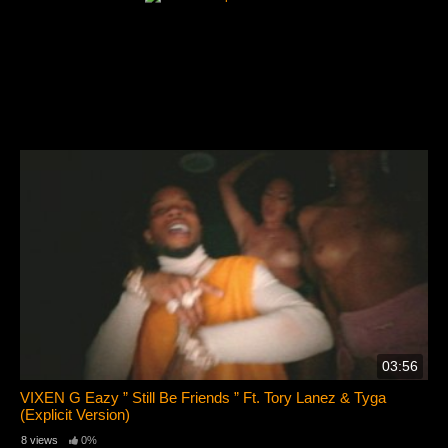
03:56
VIXEN G Eazy ” Still Be Friends ” Ft. Tory Lanez & Tyga
(Explicit Version)
8 views
0%