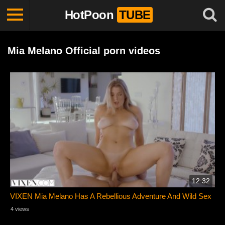
HotPoon
TUBE
Mia Melano Official porn videos
12:32
VIXEN Mia Melano Has A Rebellious Adventure And Wild Sex
4 views