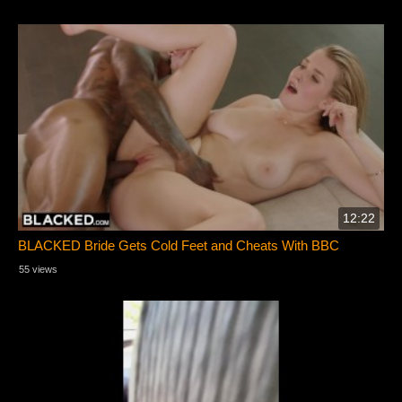
12:22
BLACKED Bride Gets Cold Feet and Cheats With BBC
55 views