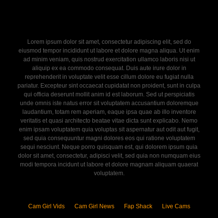
Lorem ipsum dolor sit amet, consectetur adipiscing elit, sed do
eiusmod tempor incididunt ut labore et dolore magna aliqua. Ut enim
ad minim veniam, quis nostrud exercitation ullamco laboris nisi ut
aliquip ex ea commodo consequat. Duis aute irure dolor in
reprehenderit in voluptate velit esse cillum dolore eu fugiat nulla
pariatur. Excepteur sint occaecat cupidatat non proident, sunt in culpa
qui officia deserunt mollit anim id est laborum. Sed ut perspiciatis
unde omnis iste natus error sit voluptatem accusantium doloremque
laudantium, totam rem aperiam, eaque ipsa quae ab illo inventore
veritatis et quasi architecto beatae vitae dicta sunt explicabo. Nemo
enim ipsam voluptatem quia voluptas sit aspernatur aut odit aut fugit,
sed quia consequuntur magni dolores eos qui ratione voluptatem
sequi nesciunt. Neque porro quisquam est, qui dolorem ipsum quia
dolor sit amet, consectetur, adipisci velit, sed quia non numquam eius
modi tempora incidunt ut labore et dolore magnam aliquam quaerat
voluptatem.
Cam Girl Vids
Cam Girl News
Fap Shack
Live Cams