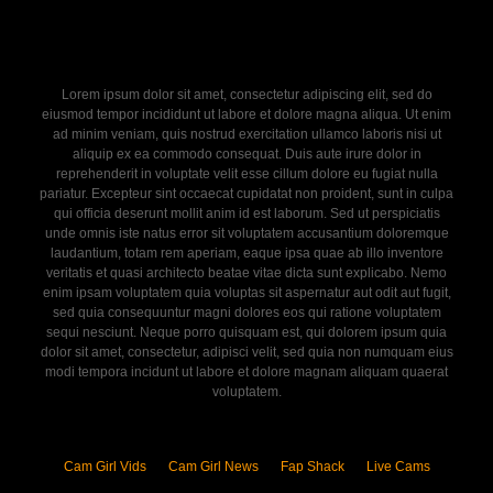
Lorem ipsum dolor sit amet, consectetur adipiscing elit, sed do
eiusmod tempor incididunt ut labore et dolore magna aliqua. Ut enim
ad minim veniam, quis nostrud exercitation ullamco laboris nisi ut
aliquip ex ea commodo consequat. Duis aute irure dolor in
reprehenderit in voluptate velit esse cillum dolore eu fugiat nulla
pariatur. Excepteur sint occaecat cupidatat non proident, sunt in culpa
qui officia deserunt mollit anim id est laborum. Sed ut perspiciatis
unde omnis iste natus error sit voluptatem accusantium doloremque
laudantium, totam rem aperiam, eaque ipsa quae ab illo inventore
veritatis et quasi architecto beatae vitae dicta sunt explicabo. Nemo
enim ipsam voluptatem quia voluptas sit aspernatur aut odit aut fugit,
sed quia consequuntur magni dolores eos qui ratione voluptatem
sequi nesciunt. Neque porro quisquam est, qui dolorem ipsum quia
dolor sit amet, consectetur, adipisci velit, sed quia non numquam eius
modi tempora incidunt ut labore et dolore magnam aliquam quaerat
voluptatem.
Cam Girl Vids
Cam Girl News
Fap Shack
Live Cams