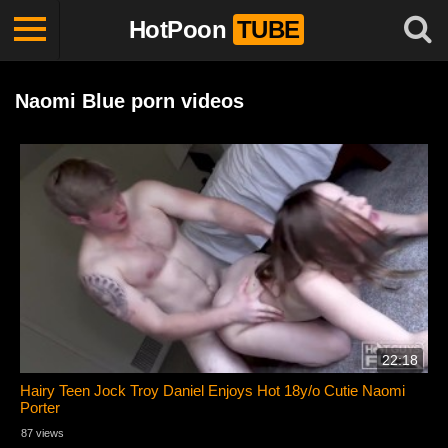
HotPoon
TUBE
Naomi Blue porn videos
22:18
Hairy Teen Jock Troy Daniel Enjoys Hot 18y/o Cutie Naomi
Porter
87 views