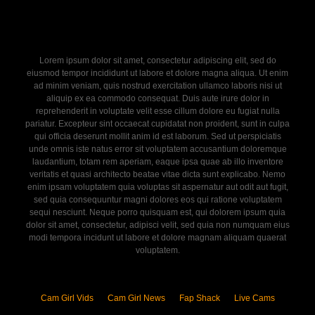
Lorem ipsum dolor sit amet, consectetur adipiscing elit, sed do
eiusmod tempor incididunt ut labore et dolore magna aliqua. Ut enim
ad minim veniam, quis nostrud exercitation ullamco laboris nisi ut
aliquip ex ea commodo consequat. Duis aute irure dolor in
reprehenderit in voluptate velit esse cillum dolore eu fugiat nulla
pariatur. Excepteur sint occaecat cupidatat non proident, sunt in culpa
qui officia deserunt mollit anim id est laborum. Sed ut perspiciatis
unde omnis iste natus error sit voluptatem accusantium doloremque
laudantium, totam rem aperiam, eaque ipsa quae ab illo inventore
veritatis et quasi architecto beatae vitae dicta sunt explicabo. Nemo
enim ipsam voluptatem quia voluptas sit aspernatur aut odit aut fugit,
sed quia consequuntur magni dolores eos qui ratione voluptatem
sequi nesciunt. Neque porro quisquam est, qui dolorem ipsum quia
dolor sit amet, consectetur, adipisci velit, sed quia non numquam eius
modi tempora incidunt ut labore et dolore magnam aliquam quaerat
voluptatem.
Cam Girl Vids
Cam Girl News
Fap Shack
Live Cams