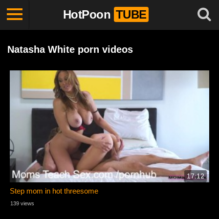
HotPoon
TUBE
Natasha White porn videos
17:12
Step mom in hot threesome
139 views