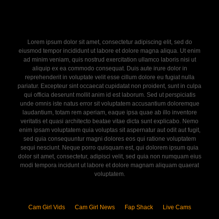
Lorem ipsum dolor sit amet, consectetur adipiscing elit, sed do
eiusmod tempor incididunt ut labore et dolore magna aliqua. Ut enim
ad minim veniam, quis nostrud exercitation ullamco laboris nisi ut
aliquip ex ea commodo consequat. Duis aute irure dolor in
reprehenderit in voluptate velit esse cillum dolore eu fugiat nulla
pariatur. Excepteur sint occaecat cupidatat non proident, sunt in culpa
qui officia deserunt mollit anim id est laborum. Sed ut perspiciatis
unde omnis iste natus error sit voluptatem accusantium doloremque
laudantium, totam rem aperiam, eaque ipsa quae ab illo inventore
veritatis et quasi architecto beatae vitae dicta sunt explicabo. Nemo
enim ipsam voluptatem quia voluptas sit aspernatur aut odit aut fugit,
sed quia consequuntur magni dolores eos qui ratione voluptatem
sequi nesciunt. Neque porro quisquam est, qui dolorem ipsum quia
dolor sit amet, consectetur, adipisci velit, sed quia non numquam eius
modi tempora incidunt ut labore et dolore magnam aliquam quaerat
voluptatem.
Cam Girl Vids
Cam Girl News
Fap Shack
Live Cams