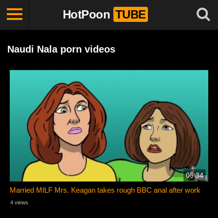
HotPoon
TUBE
Naudi Nala porn videos
05:34
Married MILF Mrs. Keagan takes rough BBC anal after work
4 views