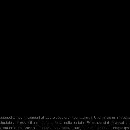
eiusmod tempor incididunt ut labore et dolore magna aliqua. Ut enim ad minim veniam
ptate velit esse cillum dolore eu fugiat nulla pariatur. Excepteur sint occaecat cupi
 sit voluptatem accusantium doloremque laudantium, totam rem aperiam, eaque ipsa q