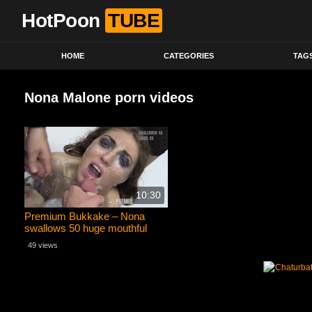
HotPoon
TUBE
HOME
CATEGORIES
TAG
Nona Malone porn videos
10:30
Premium Bukkake – Nona
swallows 50 huge mouthful
cum loads
49 views