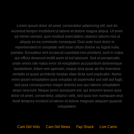
Lorem ipsum dolor sit amet, consectetur adipiscing elit, sed do
eiusmod tempor incididunt ut labore et dolore magna aliqua. Ut enim
ad minim veniam, quis nostrud exercitation ullamco laboris nisi ut
aliquip ex ea commodo consequat. Duis aute irure dolor in
reprehenderit in voluptate velit esse cillum dolore eu fugiat nulla
pariatur. Excepteur sint occaecat cupidatat non proident, sunt in culpa
qui officia deserunt mollit anim id est laborum. Sed ut perspiciatis
unde omnis iste natus error sit voluptatem accusantium doloremque
laudantium, totam rem aperiam, eaque ipsa quae ab illo inventore
veritatis et quasi architecto beatae vitae dicta sunt explicabo. Nemo
enim ipsam voluptatem quia voluptas sit aspernatur aut odit aut fugit,
sed quia consequuntur magni dolores eos qui ratione voluptatem
sequi nesciunt. Neque porro quisquam est, qui dolorem ipsum quia
dolor sit amet, consectetur, adipisci velit, sed quia non numquam eius
modi tempora incidunt ut labore et dolore magnam aliquam quaerat
voluptatem.
Cam Girl Vids
Cam Girl News
Fap Shack
Live Cams