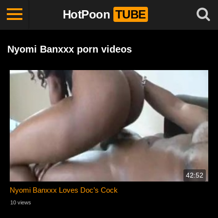
HotPoon
TUBE
Nyomi Banxxx porn videos
42:52
Nyomi Banxxx Loves Doc’s Cock
10 views