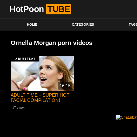
HotPoon
TUBE
HOME
CATEGORIES
TAG
Ornella Morgan porn videos
16:15
ADULT TIME – SUPER HOT
FACIAL COMPILATION!
HUGE Cumshots, Oral
17 views
Creampies, and MORE!