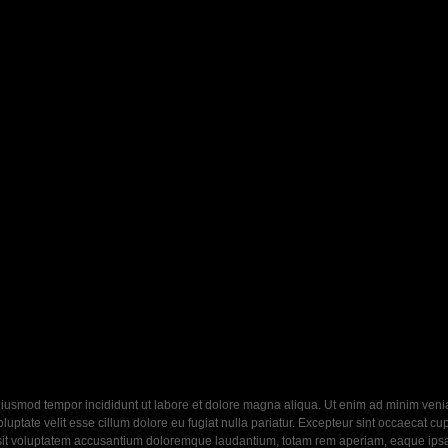
eiusmod tempor incididunt ut labore et dolore magna aliqua. Ut enim ad minim veniam
ptate velit esse cillum dolore eu fugiat nulla pariatur. Excepteur sint occaecat cupi
 sit voluptatem accusantium doloremque laudantium, totam rem aperiam, eaque ipsa q