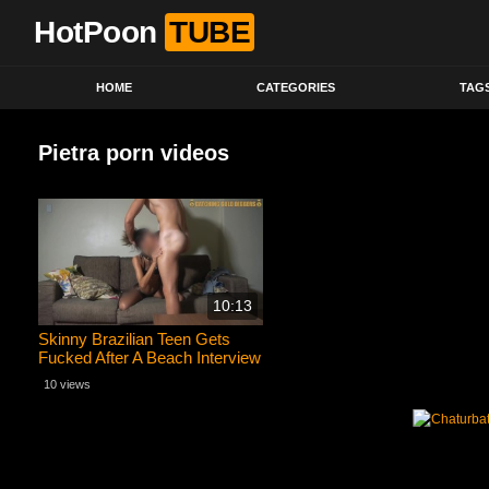
HotPoon
TUBE
HOME
CATEGORIES
TAG
Pietra porn videos
10:13
Skinny Brazilian Teen Gets
Fucked After A Beach Interview
10 views