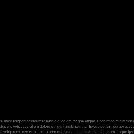
eiusmod tempor incididunt ut labore et dolore magna aliqua. Ut enim ad minim veniam
ptate velit esse cillum dolore eu fugiat nulla pariatur. Excepteur sint occaecat cupi
 sit voluptatem accusantium doloremque laudantium, totam rem aperiam, eaque ipsa q