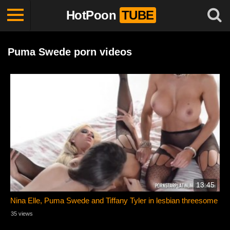
HotPoon
TUBE
Puma Swede porn videos
13:45
Nina Elle, Puma Swede and Tiffany Tyler in lesbian threesome
35 views