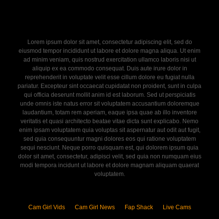
Lorem ipsum dolor sit amet, consectetur adipiscing elit, sed do
eiusmod tempor incididunt ut labore et dolore magna aliqua. Ut enim
ad minim veniam, quis nostrud exercitation ullamco laboris nisi ut
aliquip ex ea commodo consequat. Duis aute irure dolor in
reprehenderit in voluptate velit esse cillum dolore eu fugiat nulla
pariatur. Excepteur sint occaecat cupidatat non proident, sunt in culpa
qui officia deserunt mollit anim id est laborum. Sed ut perspiciatis
unde omnis iste natus error sit voluptatem accusantium doloremque
laudantium, totam rem aperiam, eaque ipsa quae ab illo inventore
veritatis et quasi architecto beatae vitae dicta sunt explicabo. Nemo
enim ipsam voluptatem quia voluptas sit aspernatur aut odit aut fugit,
sed quia consequuntur magni dolores eos qui ratione voluptatem
sequi nesciunt. Neque porro quisquam est, qui dolorem ipsum quia
dolor sit amet, consectetur, adipisci velit, sed quia non numquam eius
modi tempora incidunt ut labore et dolore magnam aliquam quaerat
voluptatem.
Cam Girl Vids
Cam Girl News
Fap Shack
Live Cams