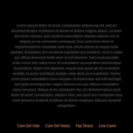
Lorem ipsum dolor sit amet, consectetur adipiscing elit, sed do
eiusmod tempor incididunt ut labore et dolore magna aliqua. Ut enim
ad minim veniam, quis nostrud exercitation ullamco laboris nisi ut
aliquip ex ea commodo consequat. Duis aute irure dolor in
reprehenderit in voluptate velit esse cillum dolore eu fugiat nulla
pariatur. Excepteur sint occaecat cupidatat non proident, sunt in culpa
qui officia deserunt mollit anim id est laborum. Sed ut perspiciatis
unde omnis iste natus error sit voluptatem accusantium doloremque
laudantium, totam rem aperiam, eaque ipsa quae ab illo inventore
veritatis et quasi architecto beatae vitae dicta sunt explicabo. Nemo
enim ipsam voluptatem quia voluptas sit aspernatur aut odit aut fugit,
sed quia consequuntur magni dolores eos qui ratione voluptatem
sequi nesciunt. Neque porro quisquam est, qui dolorem ipsum quia
dolor sit amet, consectetur, adipisci velit, sed quia non numquam eius
modi tempora incidunt ut labore et dolore magnam aliquam quaerat
voluptatem.
Cam Girl Vids
Cam Girl News
Fap Shack
Live Cams