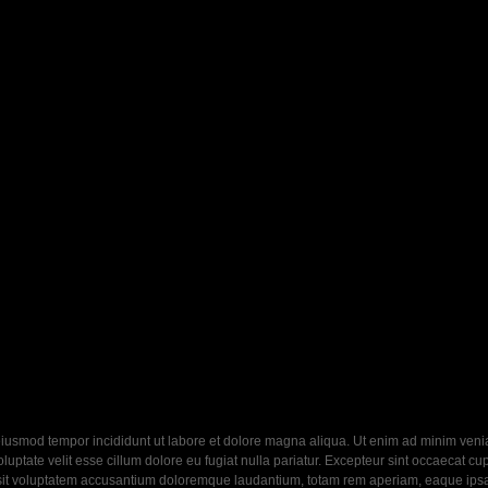
eiusmod tempor incididunt ut labore et dolore magna aliqua. Ut enim ad minim veniam
ptate velit esse cillum dolore eu fugiat nulla pariatur. Excepteur sint occaecat cupi
 sit voluptatem accusantium doloremque laudantium, totam rem aperiam, eaque ipsa q