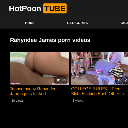
HotPoon
TUBE
HOME
CATEGORIES
TAG
Rahyndee James porn videos
08:04
06:32
Tanned nanny Rahyndee
COLLEGE RULES – Teen
James gets fucked
Sluts Fucking Each Other In
Dorm Room
10 views
3 views