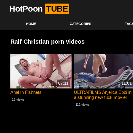
HotPoon
TUBE
HOME
CATEGORIES
TAG
Ralf Christian porn videos
07:11
11:01
Anal In Fishnets
ULTRAFILMS Anjelica Ebbi in
a stunning new fuck movie!
13 views
ULTRA HOT!
112 views