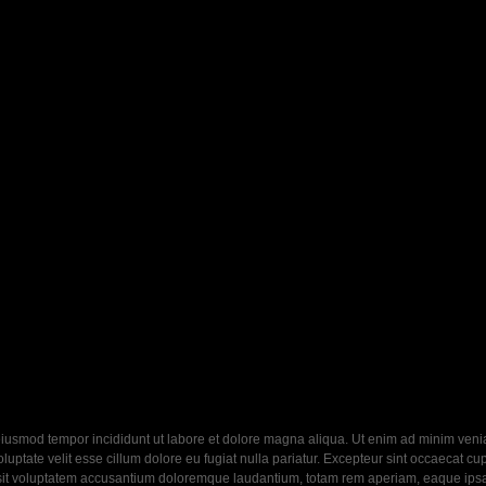
eiusmod tempor incididunt ut labore et dolore magna aliqua. Ut enim ad minim veniam
ptate velit esse cillum dolore eu fugiat nulla pariatur. Excepteur sint occaecat cupi
 sit voluptatem accusantium doloremque laudantium, totam rem aperiam, eaque ipsa q